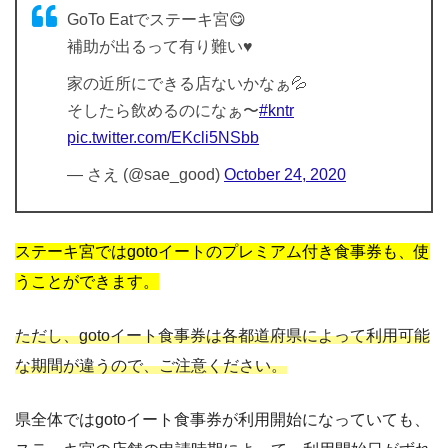
GoTo Eatでステーキ宮😋
補助が出るって有り難い♥️
家の近所にできる店ないかなぁ💦
そしたら飲めるのになぁ〜
#kntr
pic.twitter.com/EKcli5NSbb
— さえ (@sae_good)
October 24, 2020
ステーキ宮ではgotoイートのプレミアム付き食事券も、使
うことができます。
ただし、gotoイート食事券は各都道府県によって利用可能
な期間が違うので、ご注意ください。
県全体ではgotoイート食事券が利用開始になっていても、