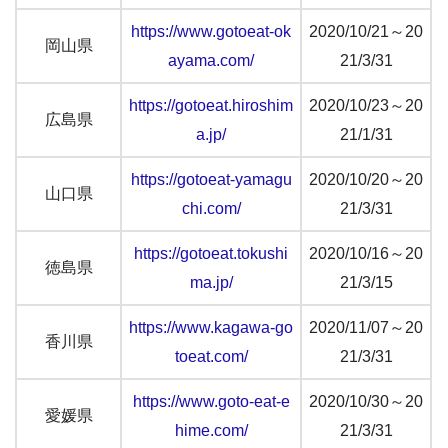
https://www.gotoeat-ok
2020/10/21～20
岡山県
ayama.com/
21/3/31
https://gotoeat.hiroshim
2020/10/23～20
広島県
a.jp/
21/1/31
https://gotoeat-yamagu
2020/10/20～20
山口県
chi.com/
21/3/31
https://gotoeat.tokushi
2020/10/16～20
徳島県
ma.jp/
21/3/15
https://www.kagawa-go
2020/11/07～20
香川県
toeat.com/
21/3/31
https://www.goto-eat-e
2020/10/30～20
愛媛県
hime.com/
21/3/31