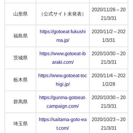
2020/11/26～20
山形県
（公式サイト未発表）
21/3/31
https://gotoeat-fukushi
2020/11/2～202
福島県
ma.jp/
1/3/31
https://www.gotoeat-ib
2020/10/30～20
茨城県
araki.com/
21/3/31
https://www.gotoeat-toc
2020/11/4～202
栃木県
higi.jp/
1/2/28
https://gunma-gotoeat-
2020/10/30～20
群馬県
campaign.com/
21/3/31
https://saitama-goto-ea
2020/10/23～20
埼玉県
t.com/
21/3/31