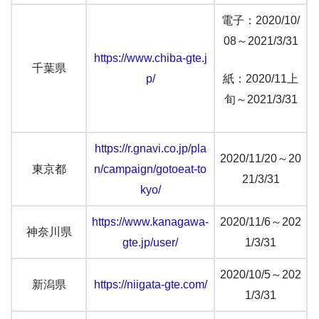
電子：2020/10/
08～2021/3/31
https://www.chiba-gte.j
千葉県
p/
紙：2020/11上
旬～2021/3/31
https://r.gnavi.co.jp/pla
2020/11/20～20
東京都
n/campaign/gotoeat-to
21/3/31
kyo/
https://www.kanagawa-
2020/11/6～202
神奈川県
gte.jp/user/
1/3/31
2020/10/5～202
新潟県
https://niigata-gte.com/
1/3/31