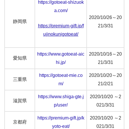
https://gotoeat-shizuok
a.com/
2020/10/26～20
静岡県
https://premium-gift.jp/f
21/3/31
ujinokunigotoeat/
https://www.gotoeat-aic
2020/10/16～20
愛知県
hi.jp/
21/3/31
https://gotoeat-mie.co
2020/10/20～20
三重県
m/
21/2/21
https://www.shiga-gte.j
2020/10/20 ～2
滋賀県
p/user/
021/3/31
https://premium-gift.jp/k
2020/10/20 ～2
京都府
yoto-eat/
021/3/31