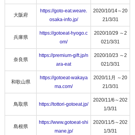
https://goto-eat.weare.
2020/10/14～20
大阪府
osaka-info.jp/
21/3/31
https://gotoeat-hyogo.c
2020/10/29 ～2
兵庫県
om/
021/3/31
https://premium-gift.jp/n
2020/10/23 ～2
奈良県
ara-eat
021/3/31
https://gotoeat-wakaya
2020/11月 ～20
和歌山県
ma.com/
21/3/31
2020/11/6～202
鳥取県
https://tottori-gotoeat.jp/
1/3/31
https://www.gotoeat-shi
2020/11/5～202
島根県
mane.jp/
1/3/31