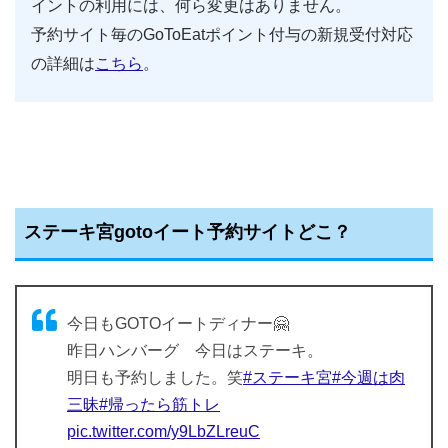
イントの利用には、何ら変更はありません。
予約サイト毎のGoToEatポイント付与の新規受付対応
の詳細は
こちら
。
ステーキ宮gotoイート予約サイトどこ？
今日もGOTOイートディナー🤗
昨日ハンバーグ 今日はステーキ。
明日も予約しました。笑
#ステーキ宮
#今週は肉
三昧
#帰ったら筋トレ
pic.twitter.com/y9LbZLreuC