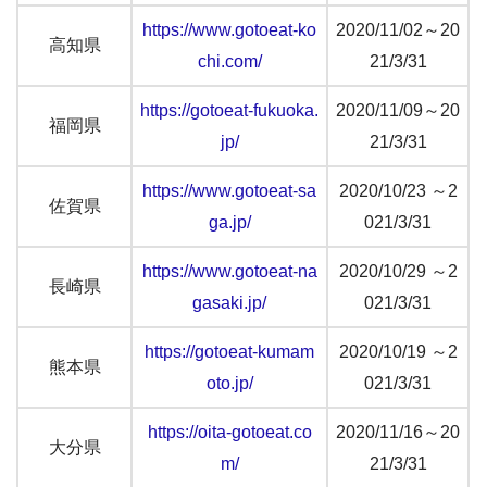
https://www.gotoeat-ko
2020/11/02～20
高知県
chi.com/
21/3/31
https://gotoeat-fukuoka.
2020/11/09～20
福岡県
jp/
21/3/31
https://www.gotoeat-sa
2020/10/23 ～2
佐賀県
ga.jp/
021/3/31
https://www.gotoeat-na
2020/10/29 ～2
長崎県
gasaki.jp/
021/3/31
https://gotoeat-kumam
2020/10/19 ～2
熊本県
oto.jp/
021/3/31
https://oita-gotoeat.co
2020/11/16～20
大分県
m/
21/3/31