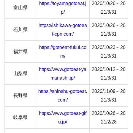
https://toyamagotoeat.j
2020/10/26～20
富山県
p/
21/3/31
https://ishikawa-gotoea
2020/10/26～20
石川県
t-cpn.com/
21/3/31
https://gotoeat-fukui.co
2020/10/23～20
福井県
m/
21/3/31
https://www.gotoeat-ya
2020/10/12～20
山梨県
manashi.jp/
21/3/31
https://shinshu-gotoeat.
2020/11/09～20
長野県
com/
21/3/31
https://www.gotoeat-gif
2020/10/26～20
岐阜県
u.jp/
21/2/28