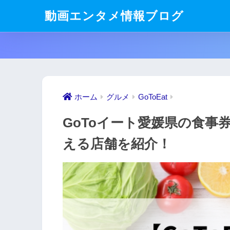
動画エンタメ情報ブログ
ホーム
グルメ
GoToEat
GoToイート愛媛県の食事
える店舗を紹介！