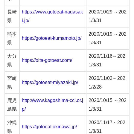
長崎
https://www.gotoeat-nagasak
2020/10/29 ～202
県
i.jp/
1/3/31
熊本
2020/10/19 ～202
https://gotoeat-kumamoto.jp/
県
1/3/31
大分
2020/11/16～202
https://oita-gotoeat.com/
県
1/3/31
宮崎
2020/11/02～202
https://gotoeat-miyazaki.jp/
県
1/2/28
鹿児
http://www.kagoshima-cci.or.j
2020/10/15 ～202
島県
p/
1/3/31
沖縄
2020/11/17～202
https://gotoeat.okinawa.jp/
県
1/3/31