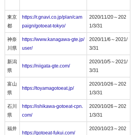
東京
https://r.gnavi.co.jp/plan/cam
2020/11/20～202
都
paign/gotoeat-tokyo/
1/3/31
神奈
https://www.kanagawa-gte.jp/
2020/11/6～2021/
川県
user/
3/31
新潟
2020/10/5～2021/
https://niigata-gte.com/
県
3/31
富山
2020/10/26～202
https://toyamagotoeat.jp/
県
1/3/31
石川
https://ishikawa-gotoeat-cpn.
2020/10/26～202
県
com/
1/3/31
福井
2020/10/23～202
https://gotoeat-fukui.com/