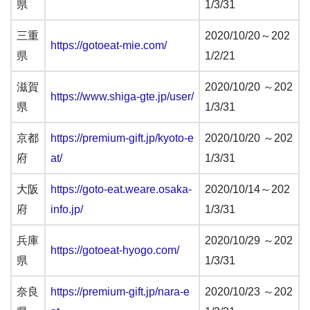
県
1/3/31
三重
2020/10/20～202
https://gotoeat-mie.com/
県
1/2/21
滋賀
2020/10/20 ～202
https://www.shiga-gte.jp/user/
県
1/3/31
京都
https://premium-gift.jp/kyoto-e
2020/10/20 ～202
府
at/
1/3/31
大阪
https://goto-eat.weare.osaka-
2020/10/14～202
府
info.jp/
1/3/31
兵庫
2020/10/29 ～202
https://gotoeat-hyogo.com/
県
1/3/31
奈良
https://premium-gift.jp/nara-e
2020/10/23 ～202