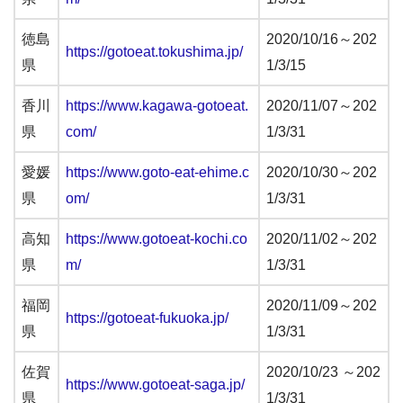
徳島
2020/10/16～202
https://gotoeat.tokushima.jp/
県
1/3/15
香川
https://www.kagawa-gotoeat.
2020/11/07～202
県
com/
1/3/31
愛媛
https://www.goto-eat-ehime.c
2020/10/30～202
県
om/
1/3/31
高知
https://www.gotoeat-kochi.co
2020/11/02～202
県
m/
1/3/31
福岡
2020/11/09～202
https://gotoeat-fukuoka.jp/
県
1/3/31
佐賀
2020/10/23 ～202
https://www.gotoeat-saga.jp/
県
1/3/31