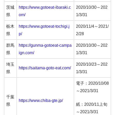
茨城
https://www.gotoeat-ibaraki.c
2020/10/30～202
県
om/
1/3/31
栃木
https://www.gotoeat-tochigi.j
2020/11/4～2021/
県
p/
2/28
群馬
https://gunma-gotoeat-campa
2020/10/30～202
県
ign.com/
1/3/31
埼玉
2020/10/23～202
https://saitama-goto-eat.com/
県
1/3/31
電子：2020/10/08
～2021/3/31
千葉
https://www.chiba-gte.jp/
県
紙：2020/11上旬
～2021/3/31