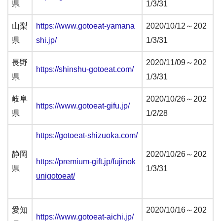
県
1/3/31
山梨
https://www.gotoeat-yamana
2020/10/12～202
県
shi.jp/
1/3/31
長野
2020/11/09～202
https://shinshu-gotoeat.com/
県
1/3/31
岐阜
2020/10/26～202
https://www.gotoeat-gifu.jp/
県
1/2/28
https://gotoeat-shizuoka.com/
静岡
2020/10/26～202
https://premium-gift.jp/fujinok
県
1/3/31
unigotoeat/
愛知
2020/10/16～202
https://www.gotoeat-aichi.jp/