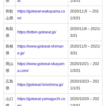
県
at
1/3/31
和歌
https://gotoeat-wakayama.co
2020/11月 ～202
山県
m/
1/3/31
鳥取
2020/11/6～2021/
https://tottori-gotoeat.jp/
県
3/31
島根
https://www.gotoeat-shiman
2020/11/5～2021/
県
e.jp/
3/31
岡山
https://www.gotoeat-okayam
2020/10/21～202
県
a.com/
1/3/31
広島
2020/10/23～202
https://gotoeat.hiroshima.jp/
県
1/1/31
山口
https://gotoeat-yamaguchi.co
2020/10/20～202
県
m/
1/3/31