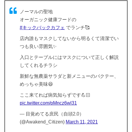
ノーマルの聖地
オーガニック健康フードの
#キックバックカフェ
でランチ🥰
店内誰もマスクしてないから明るくて清潔でい
つも良い雰囲気✨
入口とテーブルにはマスクについて正しく解説
してくれるチラシ
新鮮な無農薬サラダと新メニューのバクテー、
めっちゃ美味😆
ここ来てれば病気知らずです💪🏻
pic.twitter.com/pMncz6wl31
— 目覚めてる庶民（自頭2.0）
(@Awakend_Citizen)
March 11, 2021