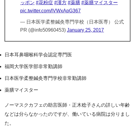
ッポン
#花粉症
#漢方
#薬膳
#薬膳マイスター
pic.twitter.com/lVWxApG367
— 日本医学柔整鍼灸専門学校（日本医専） 公式
PR (@info50960453)
January 25, 2017
日本耳鼻咽喉科学会認定専門医
福岡大学医学部非常勤講師
日本医学柔整鍼灸専門学校非常勤講師
薬膳マイスター
ノーマスクカフェの助言医師・正木稔子さんの詳しい年齢
などは分らなかったのですが、働いている病院は分りまし
た。