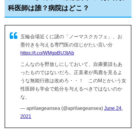
科医師は誰？病院はどこ？
五輪会場近くに謎の「ノーマスクカフェ」、お
墨付きを与える専門医の信じがたい言い分
https://t.co/WMgpBU3tAb
こんなのを野放しにしておいて、自粛要請もあ
ったものではないだろ。正直者が馬鹿を見るよ
うな無能行政は改めろ・・！ このMとかいう女
性医師も学会で処分を与えるべきではないのか
な。
— aprilaegeansea (@aprilaegeansea)
June 24,
2021