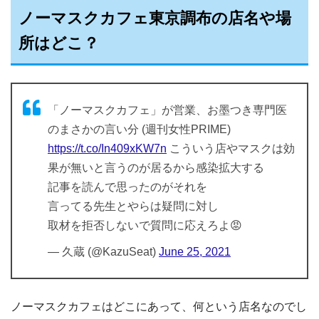
ノーマスクカフェ東京調布の店名や場
所はどこ？
「ノーマスクカフェ」が営業、お墨つき専門医
のまさかの言い分 (週刊女性PRIME)
https://t.co/In409xKW7n
こういう店やマスクは効
果が無いと言うのが居るから感染拡大する
記事を読んで思ったのがそれを
言ってる先生とやらは疑問に対し
取材を拒否しないで質問に応えろよ😡
— 久蔵 (@KazuSeat)
June 25, 2021
ノーマスクカフェはどこにあって、何という店名なのでし