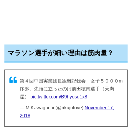
マラソン選手が細い理由は筋肉量？
第４回中国実業団長距離記録会 女子５０００m
序盤、先頭に立ったのは前田穂南選手（天満
屋）
pic.twitter.com/B9hyosq1x8
— M.Kawaguchi (@rikujolove)
November 17,
2018