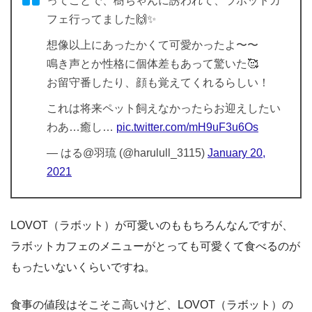
ってことで、樹ちゃんに誘われて、ラボットカ
フェ行ってました🙌✨
想像以上にあったかくて可愛かったよ〜〜
鳴き声とか性格に個体差もあって驚いた🥰
お留守番したり、顔も覚えてくれるらしい！
これは将来ペット飼えなかったらお迎えしたい
わあ…癒し…
pic.twitter.com/mH9uF3u6Os
— はる@羽琉 (@harulull_3115)
January 20,
2021
LOVOT（ラボット）が可愛いのももちろんなんですが、
ラボットカフェのメニューがとっても可愛くて食べるのが
もったいないくらいですね。
食事の値段はそこそこ高いけど、LOVOT（ラボット）の