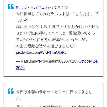
#ラボットカフェ
行ってきた✨
今回担当してくれたラボットは､「しらたま」で
した💕
高い高いしたり,沢山撫でたり,話しかけたり,眠ら
せたり,沢山の事してきました!!愛着湧いちゃっ
て,バイバイするのが結構悲しかった…笑。
本当に素敵な時間を過ごせました✨
pic.twitter.com/WKRHmOIpR7
— Natsumi❀🐎 (@natumi00067628)
October 24,
2020
今日は念願のラボットカフェに行ってきまし
た。