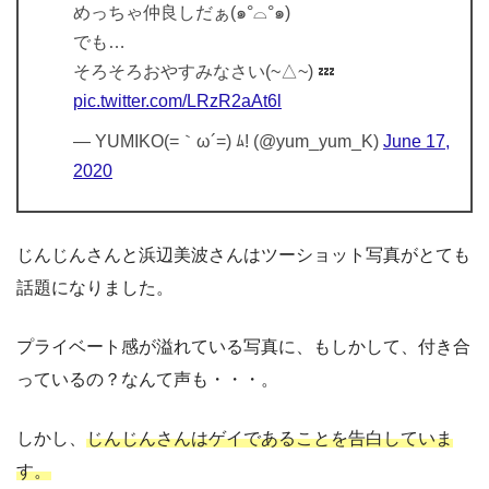
めっちゃ仲良しだぁ(๑°⌓︎°๑)
でも…
そろそろおやすみなさい(~△︎~) 💤
pic.twitter.com/LRzR2aAt6l
— YUMIKO(=｀ω´=) ﾑ! (@yum_yum_K)
June 17,
2020
じんじんさんと浜辺美波さんはツーショット写真がとても
話題になりました。
プライベート感が溢れている写真に、もしかして、付き合
っているの？なんて声も・・・。
しかし、
じんじんさんはゲイであることを告白していま
す。