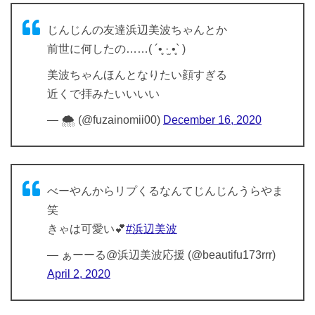
じんじんの友達浜辺美波ちゃんとか
前世に何したの……( ´•̥ ·̫ •̥` )
美波ちゃんほんとなりたい顔すぎる
近くで拝みたいいいい
— 🌨 (@fuzainomii00)
December 16, 2020
べーやんからリプくるなんてじんじんうらやま
笑
きゃは可愛い💕
#浜辺美波
— ぁーーる@浜辺美波応援 (@beautifu173rrr)
April 2, 2020