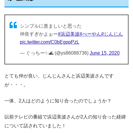
シンプルに羨ましいと思った
仲良すぎかよぉー
#浜辺美波
#べーやん
#じんじん
pic.twitter.com/C0bEgppPzL
— ぐっちー✨🌊 (@ys86088736)
June 15, 2020
とても仲が良い、じんじんさんと浜辺美波さんです
が・・・。
一体、2人はどのように知り合ったのでしょうか？
以前テレビの番組で浜辺美波さんが2人の知り合った経緯
について話されていました！